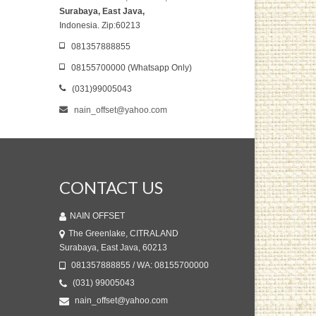
Surabaya, East Java,
Indonesia. Zip:60213
081357888855
08155700000 (Whatsapp Only)
(031)99005043
nain_offset@yahoo.com
CONTACT US
NAIN OFFSET
The Greenlake, CITRALAND
Surabaya, East Java, 60213
081357888855 / WA: 08155700000
(031) 99005043
nain_offset@yahoo.com