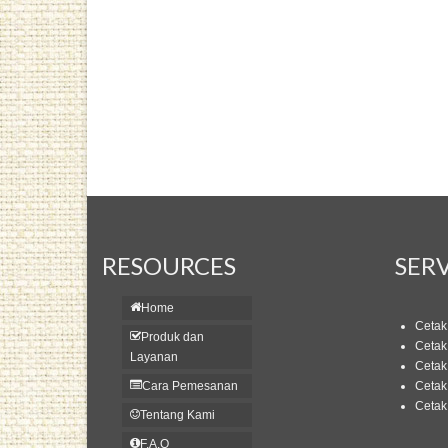
RESOURCES
SERV
Home
Cetak
Produk dan
Cetak
Layanan
Cetak
Cara Pemesanan
Cetak
Cetak 
Tentang Kami
F.A.Q