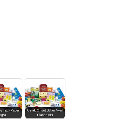
g Tag (Paper
Cetak Offset Stiker Vynil
ags)
(Tahan Air)