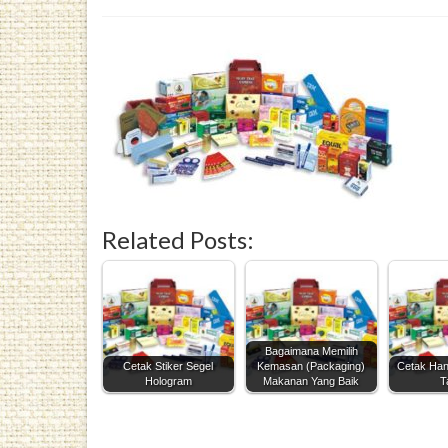
Related Posts:
Bagaimana Memilih
Cetak Stiker Segel
Kemasan (Packaging)
Cetak Han
Hologram
Makanan Yang Baik
T